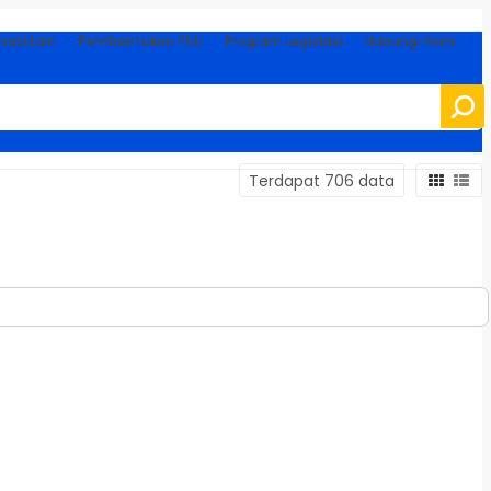
masi Lain
Pembentukan PUU
Program Legislasi
Hubungi Kami
Terdapat 706 data