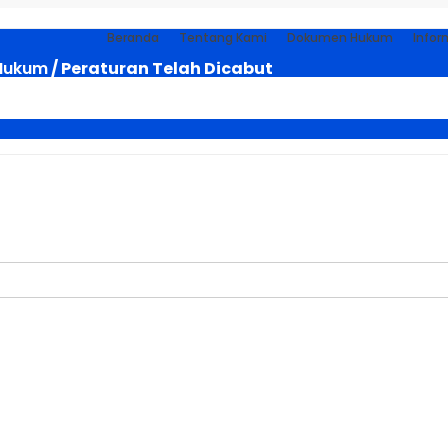
Beranda
Tentang Kami
Dokumen Hukum
Infor
Hukum
/ Peraturan Telah Dicabut