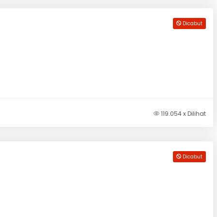
Dicabut
119.054 x Dilihat
Dicabut