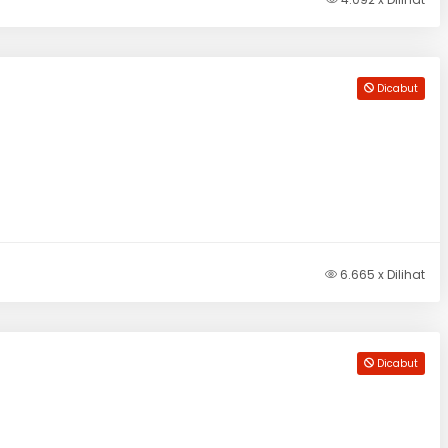
Dicabut
6.665 x Dilihat
Dicabut