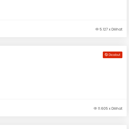
5.127 x Dilihat
Dicabut
11.605 x Dilihat