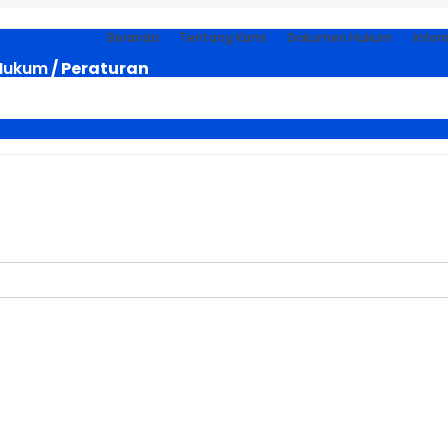
Beranda
Tentang Kami
Dokumen Hukum
Infor
Hukum
/ Peraturan