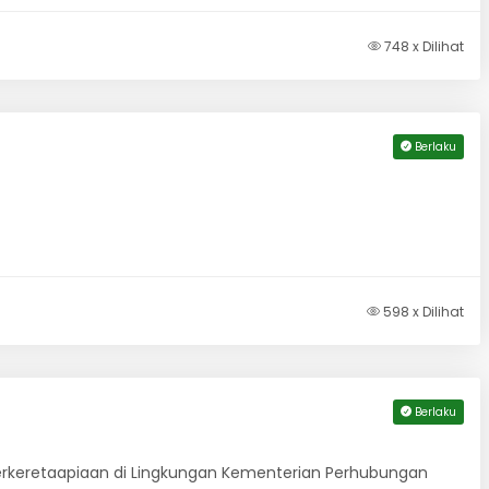
748 x Dilihat
Berlaku
598 x Dilihat
Berlaku
erkeretaapiaan di Lingkungan Kementerian Perhubungan