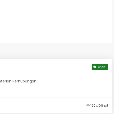
Berlaku
nterian Perhubungan
196 x Dilihat