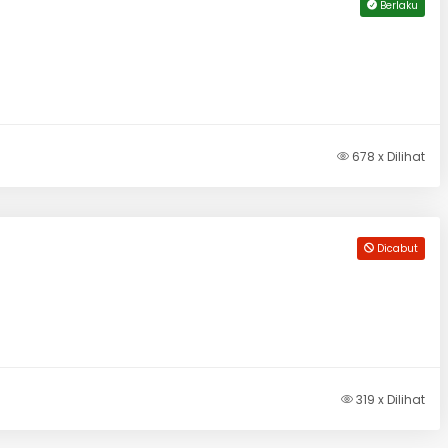
Berlaku
678 x Dilihat
Dicabut
319 x Dilihat