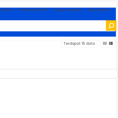
masi Lain
Pembentukan PUU
Program Legislasi
Hubungi Kami
Terdapat 16 data