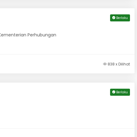
Berlaku
n Kementerian Perhubungan
838 x Dilihat
Berlaku