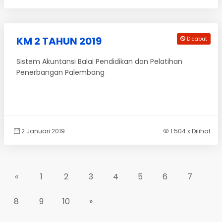
KM 2 TAHUN 2019
Dicabut
Sistem Akuntansi Balai Pendidikan dan Pelatihan
Penerbangan Palembang
2 Januari 2019
1.504 x Dilihat
«
1
2
3
4
5
6
7
8
9
10
»